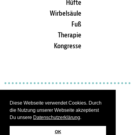
Hüfte
Wirbelsäule
Fuß
Therapie
Kongresse
Impressum
Diese Webseite verwendet Cookies. Durch
die Nutzung unserer Webseite akzeptierst
Kontakt / Abo bestellen
Du unsere
Datenschutzerklärung
.
OK