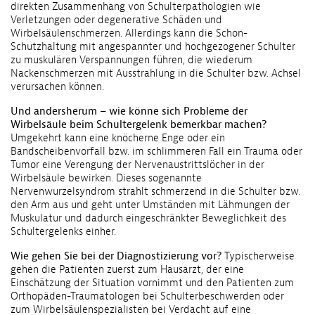
direkten Zusammenhang von Schulterpathologien wie
Verletzungen oder degenerative Schäden und
Wirbelsäulenschmerzen. Allerdings kann die Schon-
Schutzhaltung mit angespannter und hochgezogener Schulter
zu muskulären Verspannungen führen, die wiederum
Nackenschmerzen mit Ausstrahlung in die Schulter bzw. Achsel
verursachen können.
Und andersherum – wie könne sich Probleme der
Wirbelsäule beim Schultergelenk bemerkbar machen?
Umgekehrt kann eine knöcherne Enge oder ein
Bandscheibenvorfall bzw. im schlimmeren Fall ein Trauma oder
Tumor eine Verengung der Nervenaustrittslöcher in der
Wirbelsäule bewirken. Dieses sogenannte
Nervenwurzelsyndrom strahlt schmerzend in die Schulter bzw.
den Arm aus und geht unter Umständen mit Lähmungen der
Muskulatur und dadurch eingeschränkter Beweglichkeit des
Schultergelenks einher.
Wie gehen Sie bei der Diagnostizierung vor?
Typischerweise
gehen die Patienten zuerst zum Hausarzt, der eine
Einschätzung der Situation vornimmt und den Patienten zum
Orthopäden-Traumatologen bei Schulterbeschwerden oder
zum Wirbelsäulenspezialisten bei Verdacht auf eine