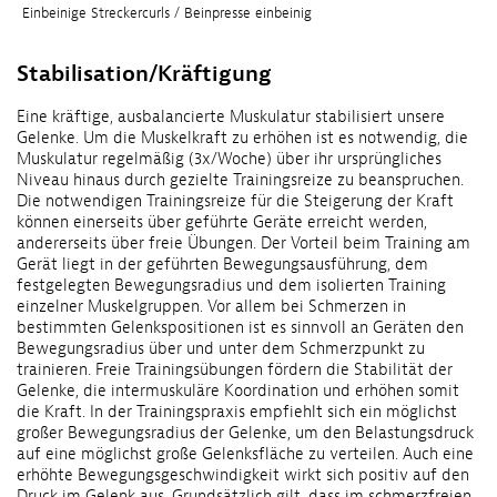
Einbeinige Streckercurls / Beinpresse einbeinig
Stabilisation/Kräftigung
Eine kräftige, ausbalancierte Muskulatur stabilisiert unsere
Gelenke. Um die Muskelkraft zu erhöhen ist es notwendig, die
Muskulatur regelmäßig (3x/Woche) über ihr ursprüngliches
Niveau hinaus durch gezielte Trainingsreize zu beanspruchen.
Die notwendigen Trainingsreize für die Steigerung der Kraft
können einerseits über geführte Geräte erreicht werden,
andererseits über freie Übungen. Der Vorteil beim Training am
Gerät liegt in der geführten Bewegungsausführung, dem
festgelegten Bewegungsradius und dem isolierten Training
einzelner Muskelgruppen. Vor allem bei Schmerzen in
bestimmten Gelenkspositionen ist es sinnvoll an Geräten den
Bewegungsradius über und unter dem Schmerzpunkt zu
trainieren. Freie Trainingsübungen fördern die Stabilität der
Gelenke, die intermuskuläre Koordination und erhöhen somit
die Kraft. In der Trainingspraxis empfiehlt sich ein möglichst
großer Bewegungsradius der Gelenke, um den Belastungsdruck
auf eine möglichst große Gelenksfläche zu verteilen. Auch eine
erhöhte Bewegungsgeschwindigkeit wirkt sich positiv auf den
Druck im Gelenk aus. Grundsätzlich gilt, dass im schmerzfreien