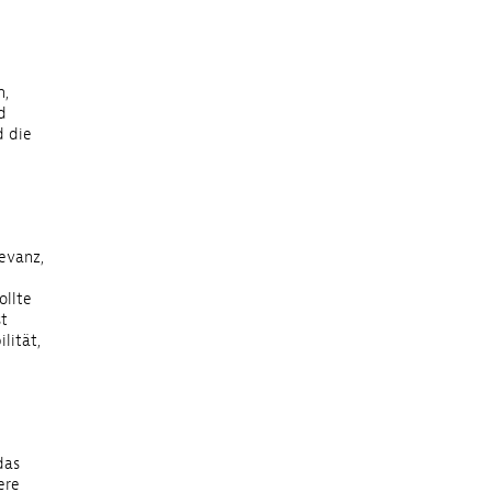
n,
d
d die
levanz,
ollte
st
lität,
das
ere