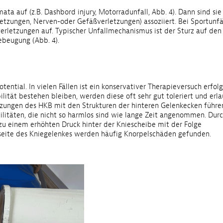
ta auf (z.B. Dashbord injury, Motorradunfall, Abb. 4). Dann sind sie
letzungen, Nerven-oder Gefäßverletzungen) assoziiert. Bei Sportunfä
zverletzungen auf. Typischer Unfallmechanismus ist der Sturz auf den
ebeugung (Abb. 4).
ential. In vielen Fällen ist ein konservativer Therapieversuch erfolg
lität bestehen bleiben, werden diese oft sehr gut toleriert und erl
tzungen des HKB mit den Strukturen der hinteren Gelenkecken führe
ilitäten, die nicht so harmlos sind wie lange Zeit angenommen. Dur
u einem erhöhten Druck hinter der Kniescheibe mit der Folge
seite des Kniegelenkes werden häufig Knorpelschäden gefunden.