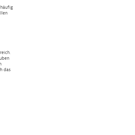
 häufig
llen
reich.
auben
n
ch das