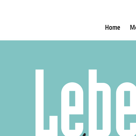
Home
M