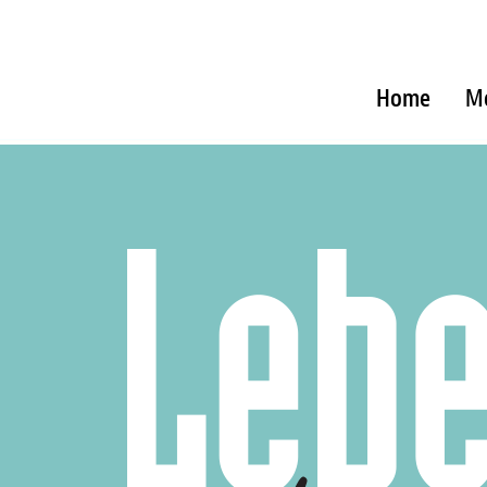
Home
M