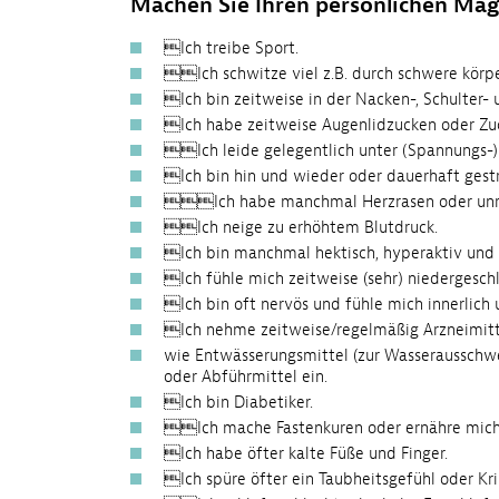
Machen Sie Ihren persönlichen Ma
Ich treibe Sport.
Ich schwitze viel z.B. durch schwere körp
Ich bin zeitweise in der Nacken-, Schulter-
Ich habe zeitweise Augenlidzucken oder Zu
Ich leide gelegentlich unter (Spannungs-
Ich bin hin und wieder oder dauerhaft gestr
Ich habe manchmal Herzrasen oder unreg
Ich neige zu erhöhtem Blutdruck.
Ich bin manchmal hektisch, hyperaktiv und 
Ich fühle mich zeitweise (sehr) niedergesch
Ich bin oft nervös und fühle mich innerlich 
Ich nehme zeitweise/regelmäßig Arzneimitt
wie Entwässerungsmittel (zur Wasseraus­s
oder Abführmittel ein.
Ich bin Diabetiker.
Ich mache Fastenkuren oder ernähre mich 
Ich habe öfter kalte Füße und Finger.
Ich spüre öfter ein Taubheitsgefühl oder Kr