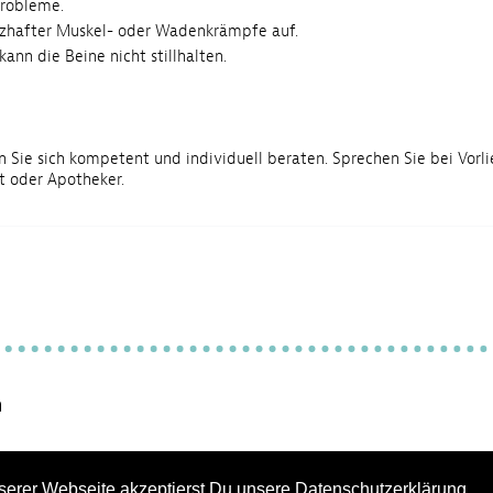
probleme.
hafter Muskel- oder Wadenkrämpfe auf.
nn die Beine nicht stillhalten.
 Sie sich kompetent und individuell beraten. Sprechen Sie bei Vorl
 oder Apotheker.
n
serer Webseite akzeptierst Du unsere
Datenschutzerklärung
.