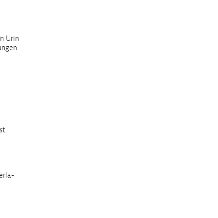
n Urin
ungen
st.
erla-