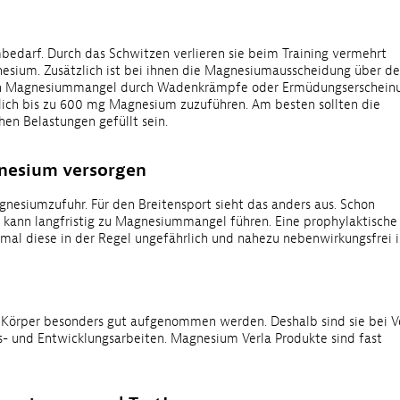
edarf. Durch das Schwitzen verlieren sie beim Training vermehrt
gnesium. Zusätzlich ist bei ihnen die Magnesiumausscheidung über de
 einen Magnesiummangel durch Wadenkrämpfe oder Ermüdungserschein
lich bis zu 600 mg Magnesium zuzuführen. Am besten sollten die
en Belastungen gefüllt sein.
nesium versorgen
gnesiumzufuhr. Für den Breitensport sieht das anders aus. Schon
g kann langfristig zu Magnesiummangel führen. Eine prophylaktische
l diese in der Regel ungefährlich und nahezu nebenwirkungsfrei i
rper besonders gut aufgenommen werden. ­Deshalb sind sie bei V
s- und Entwick­lungs­arbeiten. Magnesium Verla Produkte sind fast