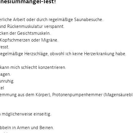
gnesiummangel-Test!
erliche Arbeit oder durch regelmäßige Saunabesuche.
 und Rückenmuskulatur verspannt.
cken der Gesichtsmuskeln.
)Kopfschmerzen oder Migräne.
esst.
elmäßige Herzschläge, obwohl ich keine Herzerkrankung habe.
kann mich schlecht konzentrieren.
lagen.
unruhig.
el
chwemmung aus dem Körper), Protonenpumpenhemmer (Magensäurebl
möglicherweise einseitig.
ibbeln in Armen und Beinen.