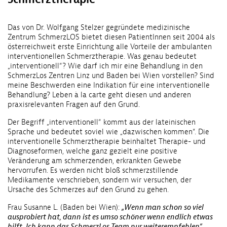
Das von Dr. Wolfgang Stelzer gegründete medizinische
Zentrum SchmerzLOS bietet diesen PatientInnen seit 2004 als
österreichweit erste Einrichtung alle Vorteile der ambulanten
interventionellen Schmerztherapie. Was genau bedeutet
„interventionell“? Wie darf ich mir eine Behandlung in den
SchmerzLos Zentren Linz und Baden bei Wien vorstellen? Sind
meine Beschwerden eine Indikation für eine interventionelle
Behandlung? Leben à la carte geht diesen und anderen
praxisrelevanten Fragen auf den Grund.
Der Begriff „interventionell“ kommt aus der lateinischen
Sprache und bedeutet soviel wie „dazwischen kommen“. Die
interventionelle Schmerztherapie beinhaltet Therapie- und
Diagnoseformen, welche ganz gezielt eine positive
Veränderung am schmerzenden, erkrankten Gewebe
hervorrufen. Es werden nicht bloß schmerzstillende
Medikamente verschrieben, sondern wir versuchen, der
Ursache des Schmerzes auf den Grund zu gehen.
Frau Susanne L. (Baden bei Wien):
„Wenn man schon so viel
ausprobiert hat, dann ist es umso schöner wenn endlich etwas
hilft. Ich kann das SchmerzLos Team nur weiterempfehlen“