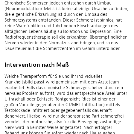
Chronische Schmerzen jedoch entstehen durch Umbau
(Neuromodulation). Meist ist keine alleinige Ursache zu finden,
die eigentliche Erkrankung ist durch den Umbau des
Schmerzsystems entstanden. Dieser Schmerz ist sinnlos, hat
keine Warnfunktion und führt neben Einschränkungen des
alltäglichen Lebens häufig zu Isolation und Depression. Eine
Radiofrequenztherapie soll die erkrankten, überempfindlichen
Nerven wieder in den Normalzustand bringen, und so das
Dauerfeuer auf die Schmerzzentren im Gehirn unterbinden.
Intervention nach Maß
Welche Therapieform für Sie und Ihr individuelles
Krankheitsbild passt wird gemeinsam mit dem Ärzteteam
erarbeitet. Falls das chronische Schmerzgeschehen durch ein
nervales Problem auftritt, wird das entsprechende Areal unter
Ultraschall oder Echtzeit-Röntgensicht (dies ist einer der
großen Vorteile gegenüber der CT/MRT Infiltration) mittels
Testblockade infiltriert oder gegebenenfalls dauerhaft
denerviert. Hierbei wird nur der sensorische Part schmerzfrei
verödet- der motorische, also für die Bewegung zuständige
Nerv wird in keinster Weise angetastet. Nach erfolgter
Behandlung können Sie sofort wieder nach Hause gehen.