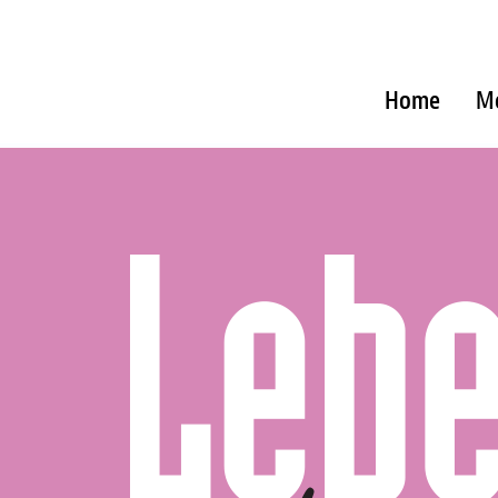
Home
M