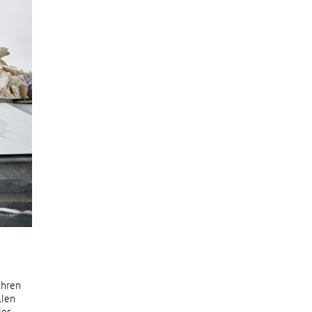
ahren
alen