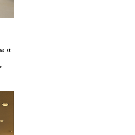
s ist
er