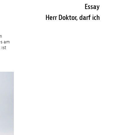
Essay
Herr Doktor, darf ich
em
des am
 ist