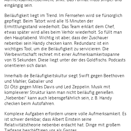
eingängig sein.
Beiläufigkeit liegt im Trend. Im Fernsehen wird sie fürsorglich
gepflegt. Beim Tatort wird alle 15 Minuten der
Ermittlungsstand wiederholt. Das Team erklärt dem Chef,
etwas später wird alles beim Verhör wiederholt. So füllt man
den Hauptabend. Wichtig ist aber, dass der Zuschauer
nebenbei sein Handy checken kann. Redundanz ist ein
wichtiges Tool, um die Beiläufigkeit zu servicieren. Die
Werbewirtschaft rechnet mit einer Aufmerksamkeitsspanne
von 15 Sekunden. Diese liegt unter der des Goldfischs. Podcasts
orientieren sich daran.
Innerhalb de Beiläufigkeitskultur siegt Swift gegen Beethoven
und Mahler, Gabalier und
DJ Ötzi gegen Miles Davis und Led Zeppelin. Musik mit
komplexerer Struktur kann man nicht beiläufig genießen.
„Nebenbei“ kann auch lebensgefährlich sein, z. B. Handy
checken beim Autofahren.
Komplexe Aufgaben erfordern unsere volle Aufmerksamkeit. Es
ist schwer denkbar, dass Albert Einstein seine
Relativitätstheorie nebenbei erdacht hat. Dinge mit großem
Tiefgang beschäftigen uns als Ganzes.