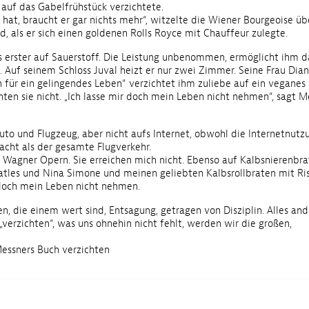
 auf das Gabelfrühstück verzichtete.
e hat, braucht er gar nichts mehr“, witzelte die Wiener Bourgeoise ü
d, als er sich einen goldenen Rolls Royce mit Chauffeur zulegte.
 erster auf Sauerstoff. Die Leistung unbenommen, ermöglicht ihm d
. Auf seinem Schloss Juval heizt er nur zwei Zimmer. Seine Frau Dian
on für ein gelingendes Leben“ verzichtet ihm zuliebe auf ein veganes
chten sie nicht. „Ich lasse mir doch mein Leben nicht nehmen“, sagt M
uto und Flugzeug, aber nicht aufs Internet, obwohl die Internetnutz
acht als der gesamte Flugverkehr.
f Wagner Opern. Sie erreichen mich nicht. Ebenso auf Kalbsnierenbra
atles und Nina Simone und meinen geliebten Kalbsrollbraten mit Ris
r doch mein Leben nicht nehmen.
, die einem wert sind, Entsagung, getragen von Disziplin. Alles and
„verzichten“, was uns ohnehin nicht fehlt, werden wir die großen,
essners Buch verzichten