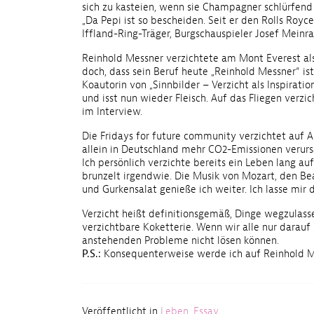
sich zu kasteien, wenn sie Champagner schlürfend
„Da Pepi ist so bescheiden. Seit er den Rolls Royc
Iffland-Ring-Träger, Burgschauspieler Josef Meinra
Reinhold Messner verzichtete am Mont Everest als
doch, dass sein Beruf heute „Reinhold Messner“ ist
Koautorin von „Sinnbilder – Verzicht als Inspirati
und isst nun wieder Fleisch. Auf das Fliegen verzi
im Interview.
Die Fridays for future community verzichtet auf A
allein in Deutschland mehr CO2-Emissionen verurs
Ich persönlich verzichte bereits ein Leben lang au
brunzelt irgendwie. Die Musik von Mozart, den Be
und Gurkensalat genieße ich weiter. Ich lasse mi
Verzicht heißt definitionsgemäß, Dinge wegzulassen
verzichtbare Koketterie. Wenn wir alle nur darauf 
anstehenden Probleme nicht lösen können.
P.S.:
Konsequenterweise werde ich auf Reinhold M
Veröffentlicht in
Leben
,
Essay