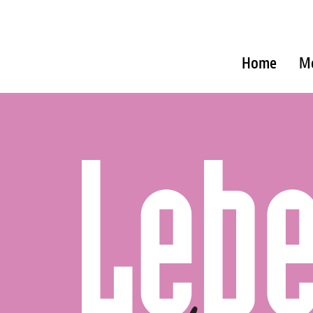
Home
M