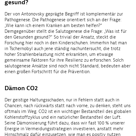
gesund?
Der von Antonovsky geprägte Begriff ist komplementär zur
Pathogenese. Die Pathogenese orientiert sich an der Frage:
„Wie kann ich einem Kranken am besten helfen?“
Demgegenüber stellt die Salutogenese die Frage: „Was ist für
den Gesunden gesund?“ So trivial der Ansatz, steckt die
Forschung hier noch in den Kinderschuhen. Immerhin hat man
in Tschernobyl auch jene ständig nachuntersucht, die trotz
hoher Strahlenbelastung nicht erkrankten, um etwaige
gemeinsame Faktoren für ihre Resilienz zu erforschen. Solch
salutogenese Ansätze sind noch nicht Standard, bedeuten aber
einen großen Fortschritt für die Prävention.
Dämon CO2
Der geistige Haltungsschaden, nur in Fehlern statt auch in
Chancen, nach rückwärts statt nach vorne, zu denken, steht uns
oftmals im Weg. CO2 ist ein wichtiger Bestandteil des globalen
Kohlenstoffzyklus und ein natürlicher Bestandteil der Luft.
Seine Dämonisierung führt dazu, dass wir fast 100 % unserer
Energie in Vermeidungsstrategien investieren, anstatt mehr
Hirnschmalz dafür einzusetzen, wie man es positiv nutzen