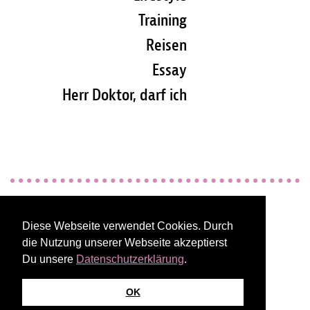
Training
Reisen
Essay
Herr Doktor, darf ich
Impressum
Diese Webseite verwendet Cookies. Durch
die Nutzung unserer Webseite akzeptierst
Kontakt / Abo bestellen
Du unsere
Datenschutzerklärung
.
OK