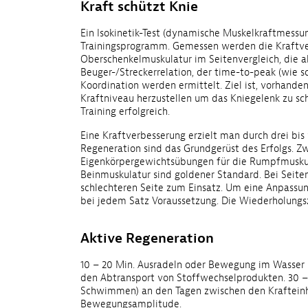
Kraft schützt Knie
Ein Isokinetik-Test (dynamische Muskelkraftmessun
Trainingsprogramm. Gemessen werden die Kraftverh
Oberschenkelmuskulatur im Seitenvergleich, die ab
Beuger-/Streckerrelation, der time-to-peak (wie 
Koordination werden ermittelt. Ziel ist, vorhande
Kraftniveau herzustellen um das Kniegelenk zu s
Training erfolgreich.
Eine Kraftverbesserung erzielt man durch drei bis
Regeneration sind das Grundgerüst des Erfolgs. Zw
Eigenkörpergewichtsübungen für die Rumpfmuskulat
Beinmuskulatur sind goldener Standard. Bei Seit
schlechteren Seite zum Einsatz. Um eine Anpassung
bei jedem Satz Voraussetzung. Die Wiederholungs
Aktive Regeneration
10 – 20 Min. Ausradeln oder Bewegung im Wasser 
den Abtransport von Stoffwechselprodukten. 30 –
Schwimmen) an den Tagen zwischen den Krafteinh
Bewegungsamplitude.