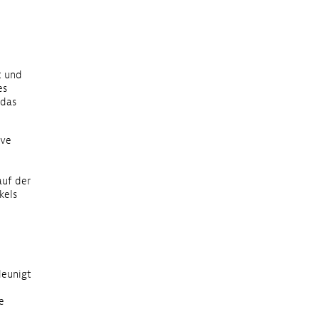
t und
es
 das
ive
auf der
kels
leunigt
e