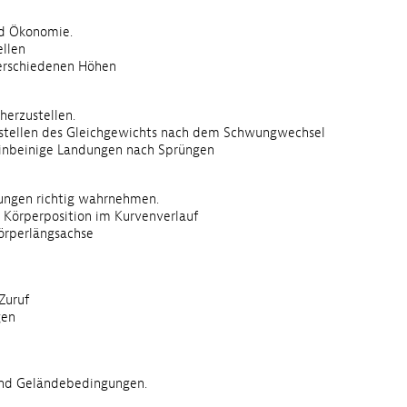
d Ökonomie.
ellen
verschiedenen Höhen
herzustellen.
erstellen des Gleichgewichts nach dem Schwungwechsel
., einbeinige Landungen nach Sprüngen
ngen richtig wahrnehmen.
 Körperposition im Kurvenverlauf
Körperlängsachse
Zuruf
gen
und Gelände­bedingungen.