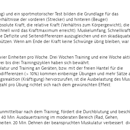
g) und ein sportmotorischer Test bilden die Grundlage für das
ältnisse der vorderen (Strecker) und hinteren (Beuger)
solute Kraft, die relative Kraft (Verhältnis zum Körpergewicht), die
schnell wird das Kraftmaximum erreicht). Muskelumfang, Schnellkraf
ne Defizite und Seitendifferenzen auszugleichen und ein skiadäquat
chützen. Wenn am Ende der Kraft keine Schwünge übrig bleiben, war
 vier Einheiten pro Woche. Drei Wochen Training und eine Woche akt
ei bis drei Trainingszyklen haben sich bewährt.
ur und Training an Geräten, bzw. mit der freien Hantel für die
endifferenzen (> 10%) kommen einbeinige Übungen und mehr Sätze 
sreaktion (Kräftigung) hervorzurufen, ist die Ausbelastung des Mus
zahl pro Übung richtet sich nach dem gewünschten Effekt:
unmittelbar nach dem Training, fördert die Durchblutung und besch
 40 Min. Ausdauertraining im moderaten Bereich (Rad, Gehen,
eiten. 20 Min. Dehnen der beanspruchten Muskulatur verbessert di