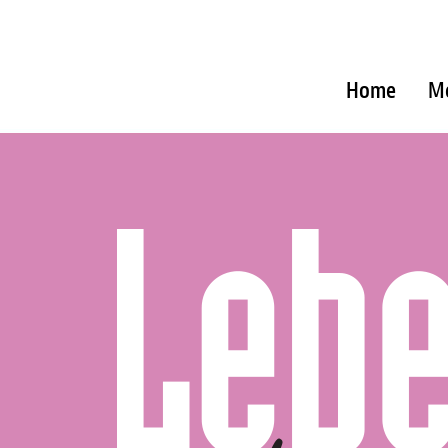
Home
M