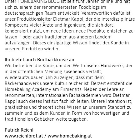
Unser HOMEBAKING BLOG ist seit fünf Jahren online und hat
sich zu einem der renommiertesten Foodblogs im
deutschsprachigen Raum entwickelt. Verantwortlich dafür ist
unser Produktionsleiter Dietmar Kappl, der die interdisziplinäre
Kompetenz vieler Ärzte und Ingenieure, die sich dort
kondensiert nutzt, um neue Ideen, neue Produkte entstehen zu
lassen – oder auch Traditionen aus anderen Ländern
aufzufangen. Dieses einzigartige Wissen findet der Kunde in
unseren Produkten wieder.
Ihr bietet auch Brotbackkurse an
Wir betreiben die Kurse, um den Wert unseres Handwerks, der
in der öffentlichen Meinung zusehends verfällt,
wiederaufzubauen. Um zu zeigen, dass mit dem
Bäckerhandwerk unsere Kultur reicher ist. Derzeit entsteht die
Homebaking Academy am Firmensitz. Neben der Lehre an
renommierten, internationalen Fachakademien wird Dietmar
Kappl auch dieses Institut fachlich leiten. Unsere Intention ist,
praktisches und theoretisches Wissen an unserem Standort zu
sammeln und es dem Kunden in Form von hochwertigen und
traditionellen Gebäcken weiterzugeben
.
Patrick Reichl
www.reichlbrot.at / www.homebaking.at